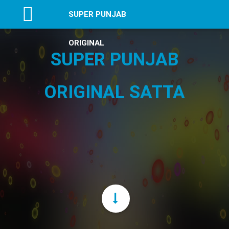
SUPER PUNJAB
ORIGINAL
SUPER PUNJAB
ORIGINAL SATTA