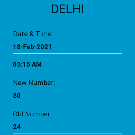
DELHI
Date & Time:
New Number:
Old Number: