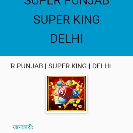
SUPER PUNJAB
SUPER KING
DELHI
ER PUNJAB
|
SUPER KING
|
DELHI
जानकारी: